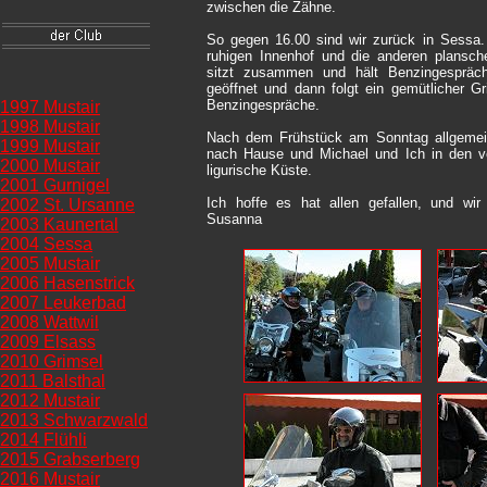
zwischen die Zähne.
So gegen 16.00 sind wir zurück in Sessa.
ruhigen Innenhof und die anderen plans
sitzt zusammen und hält Benzingespräch
geöffnet und dann folgt ein gemütlicher G
Benzingespräche.
1997 Mustair
1998 Mustair
Nach dem Frühstück am Sonntag allgemein
1999 Mustair
nach Hause und Michael und Ich in den ve
2000 Mustair
ligurische Küste.
2001 Gurnigel
Ich hoffe es hat allen gefallen, und wi
2002 St. Ursanne
Susanna
2003 Kaunertal
2004 Sessa
2005 Mustair
2006 Hasenstrick
2007 Leukerbad
2008 Wattwil
2009 Elsass
2010 Grimsel
2011 Balsthal
2012 Mustair
2013 Schwarzwald
2014 Flühli
2015 Grabserberg
2016 Mustair